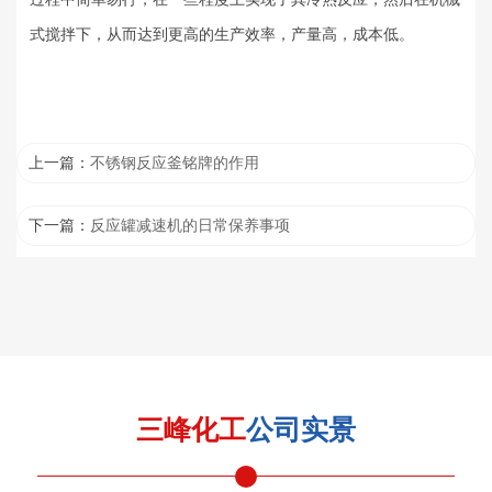
式搅拌下，从而达到更高的生产效率，产量高，成本低。
上一篇：
不锈钢反应釜铭牌的作用
下一篇：
反应罐减速机的日常保养事项
三峰化工
公司实景