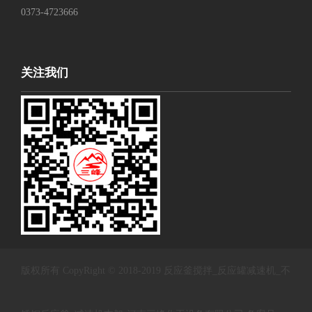
0373-4723666
关注我们
版权所有 CopyRight © 2018-2019 反应釜搅拌_反应罐减速机_不