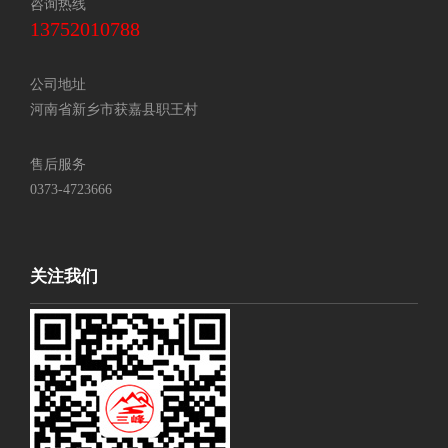
咨询热线
13752010788
公司地址
河南省新乡市获嘉县职王村
售后服务
0373-4723666
关注我们