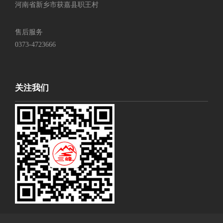
河南省新乡市获嘉县职王村
售后服务
0373-4723666
关注我们