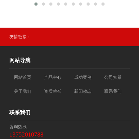
友情链接：
网站导航
网站首页
产品中心
成功案例
公司实景
关于我们
资质荣誉
新闻动态
联系我们
联系我们
咨询热线
13752010788